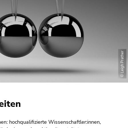
© Leigh Prather
eiten
en: hochqualifizierte Wissenschaftler:innen,